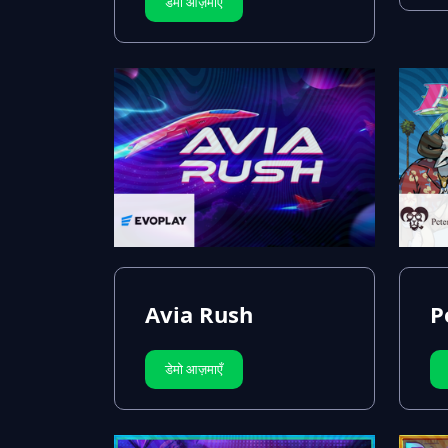
डेमो आज़माएँ
Avia Rush
P
डेमो आज़माएँ