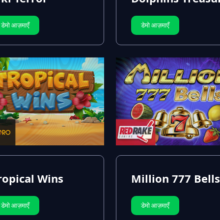
डेमो आज़माएँ
डेमो आज़माएँ
ropical Wins
Million 777 Bells
डेमो आज़माएँ
डेमो आज़माएँ