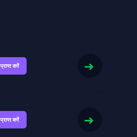
्राप्त करें
्राप्त करें