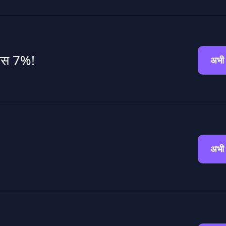
ोनस 7%!
अभी प
अभी प