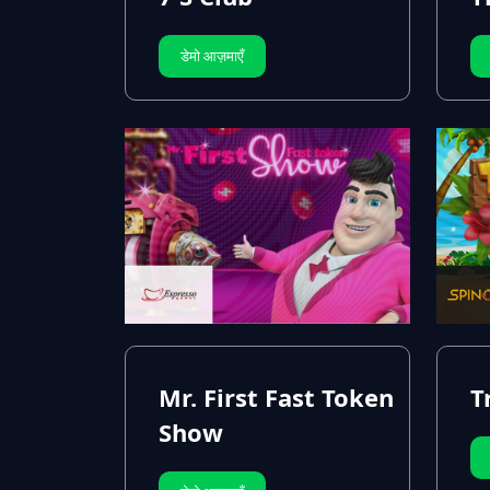
डेमो आज़माएँ
Mr. First Fast Token
T
Show