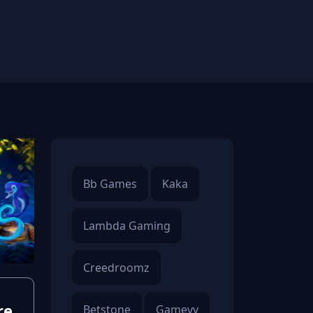
Bb Games
Kaka
Lambda Gaming
Creedroomz
re
Betstone
Gamevy