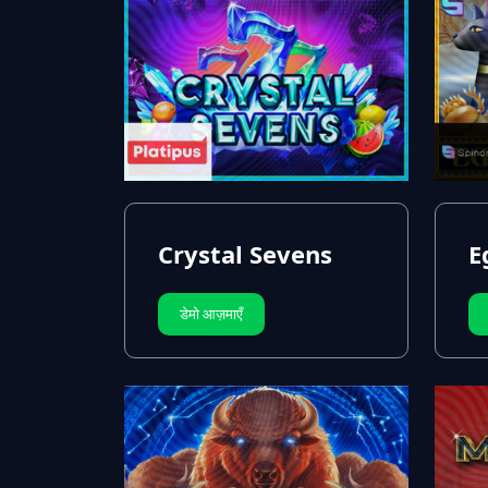
Crystal Sevens
E
डेमो आज़माएँ