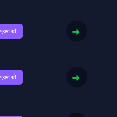
्राप्त करें
्राप्त करें