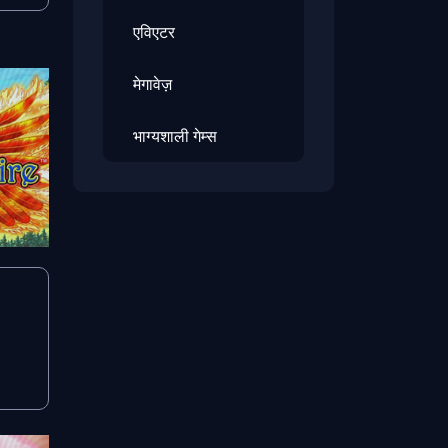
एविएटर
मेगावेज़
भाग्यशाली गेम्स