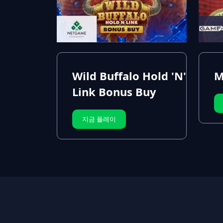
Wild Buffalo Hold 'N'
M
Link Bonus Buy
지금 플레이