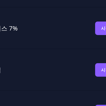
너스 7%
시
일
시