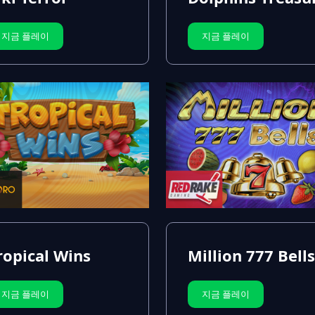
지금 플레이
지금 플레이
ropical Wins
Million 777 Bells
지금 플레이
지금 플레이