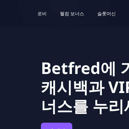
로비
웰컴 보너스
슬롯머신
Betfred
캐시백과 VIP
너스를 누리