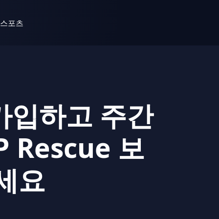
스포츠
에 가입하고 주간
 Rescue 보
세요