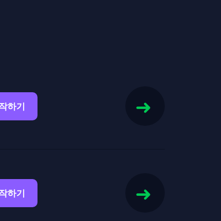
작하기
작하기